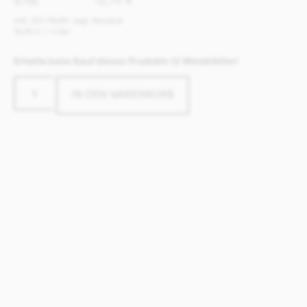
0.75L
inkl. 20% MwSt. zzgl. Versand
16,93
€
/ 1 Liter
Erhalte beim Kauf dieses Produkts 12 Weinblätter!
IN DEN WARENKORB