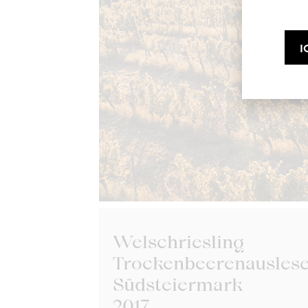
I
Alles nimmt seinen A
Rieden
unseren
. Jed
speziellen Eigenscha
gerade diese Untersc
Welschriesling
Trockenbeerenausles
Südsteiermark
2017