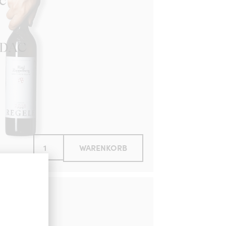
c
 DAC
WARENKORB
c
rmark