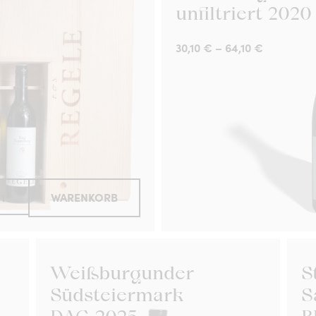
unfiltriert 2020
30,10
€
–
64,10
€
WARENKORB
Weißburgunder
S
Südsteiermark
S