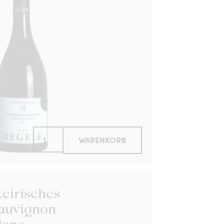
WARENKORB
teirisches
auvignon-