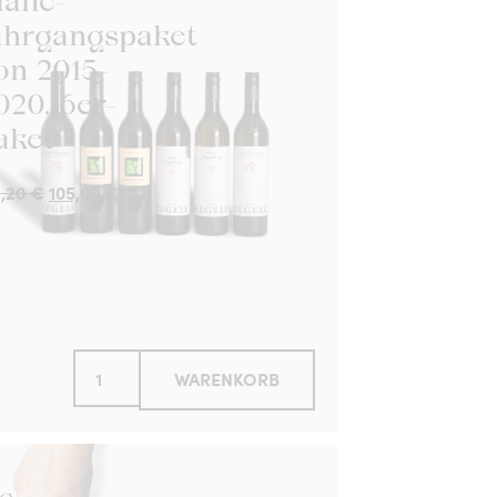
lanc-
ahrgangspaket
on 2015-
020, 6er-
aket
4,20
€
105,00
€
WARENKORB