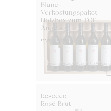
Blanc-
Verkostungspaket-
Holzbox zum TOP-
Angebot
177,20
€
137,00
€
Resecco
Rosé Brut