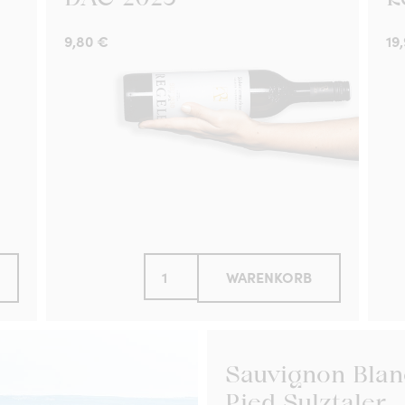
9,80
€
19
WARENKORB
Sauvignon Blan
Ried Sulztaler