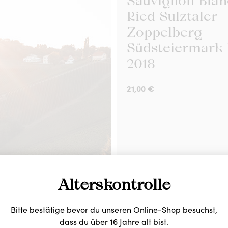
Sauvignon Blan
Ried Sulztaler
Zoppelberg
Südsteiermark
2018
21,00
€
Alterskontrolle
Sauvignon Blan
Bitte bestätige bevor du unseren Online-Shop besuchst,
Sekt g.U. Steie
dass du über 16 Jahre alt bist.