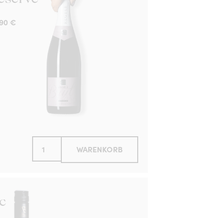
,90
€
WARENKORB
c