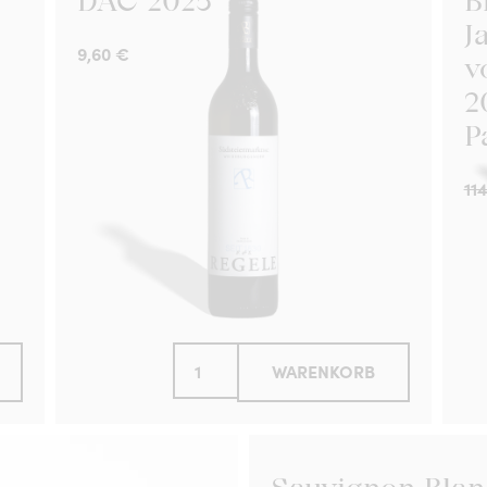
DAC 2025
B
J
9,60
€
v
2
P
11
WARENKORB