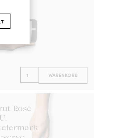
2021)
LT
WARENKORB
rut Rosé
.U.
teiermark
eserve