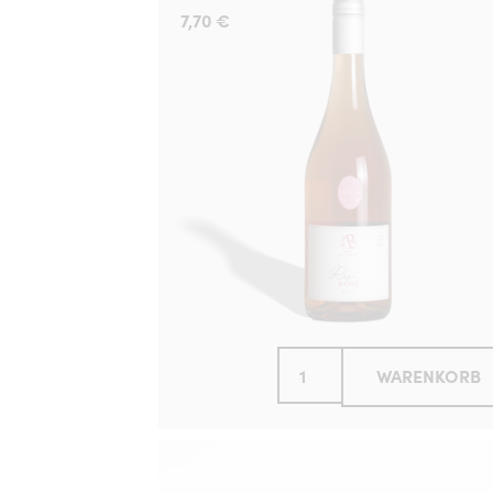
7,70
€
WARENKORB