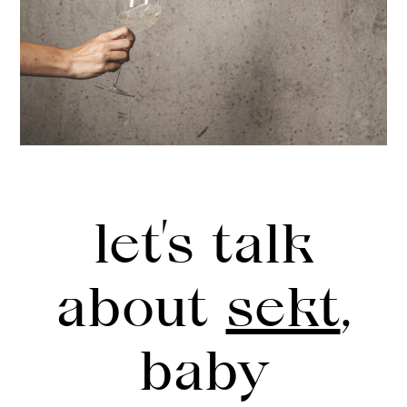
let’s talk
about
sekt
,
baby