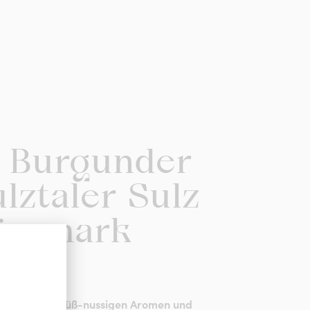
 Burgunder
lztaler Sulz
iermark
007
rgunder mit süß-nussigen Aromen und