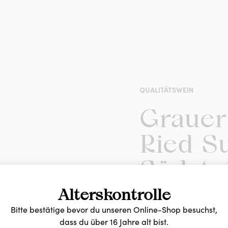
QUALITÄTSWEIN
Grauer
Ried Su
Südste
DAC 2
Alterskontrolle
Bitte bestätige bevor du unseren Online-Shop besuchst,
dass du über 16 Jahre alt bist.
Gut gereifter Grauebu