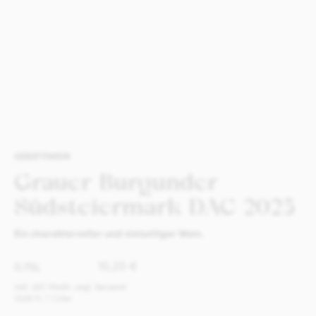
GEBIETSWEIN
Grauer Burgunder
Südsteiermark DAC 2025
Ein charaktervoller und vielseitiger Wein.
0.75L
10,20
€
inkl. 20% MwSt. zzgl. Versand
13,60
€
/ 1 Liter