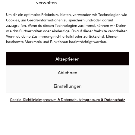
verwalten
Um dir ein optimales Erlebnis zu bieten, verwenden wir Technologien wie
Cookies, um Geräteinformationen zu speichern und/oder darauf
zuzugreifen. Wenn du diesen Technologien zustimmst, können wir Daten
wie das Surfverhalten oder eindeutige IDs auf dieser Website verarbeiten.
Wenn du deine Zustimmung nicht erteilst oder zurückziehst, können
bestimmte Merkmale und Funktionen beeinträchtigt werden.
Akzeptieren
Ablehnen
Einstellungen
Cookie-Richtlinie
Impressum & Datenschutz
Impressum & Datenschutz
ZURÜCK
ZUM SHOP
Sorte: 100 % Grauer Burgunder
Jahrgang: 2025
Herkunft u. Boden: versch. Rieden in der Südsteiermark