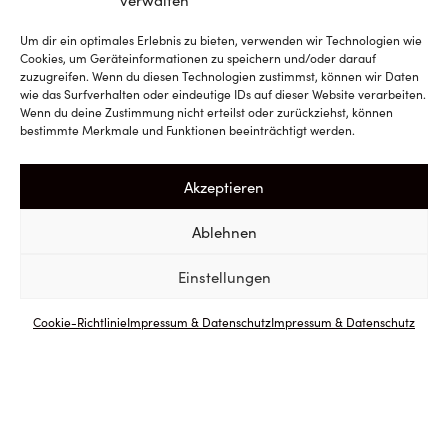
verwalten
Um dir ein optimales Erlebnis zu bieten, verwenden wir Technologien wie
Cookies, um Geräteinformationen zu speichern und/oder darauf
zuzugreifen. Wenn du diesen Technologien zustimmst, können wir Daten
wie das Surfverhalten oder eindeutige IDs auf dieser Website verarbeiten.
Wenn du deine Zustimmung nicht erteilst oder zurückziehst, können
bestimmte Merkmale und Funktionen beeinträchtigt werden.
Akzeptieren
Ablehnen
Einstellungen
Cookie-Richtlinie
Impressum & Datenschutz
Impressum & Datenschutz
ZURÜCK
ZUM SHOP
Sorte: 100 % Sauvignon Blanc
Jahrgang: 2025
Herkunft u. Boden: verschiedene Rieden aus der
Südsteiermark