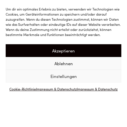
Um dir ein optimales Erlebnis zu bieten, verwenden wir Technologien wie
Cookies, um Geräteinformationen zu speichern und/oder darauf
zuzugreifen. Wenn du diesen Technologien zustimmst, können wir Daten
wie das Surfverhalten oder eindeutige IDs auf dieser Website verarbeiten.
Wenn du deine Zustimmung nicht erteilst oder zurückziehst, können
bestimmte Merkmale und Funktionen beeinträchtigt werden.
Akzeptieren
Ablehnen
Einstellungen
Cookie-Richtlinie
Impressum & Datenschutz
Impressum & Datenschutz
ZURÜCK
ZUM SHOP
Sorte: 100 % Pinot Noir
Jahrgang: 2022
Herkunft u. Boden: Ried Ewitsch
Vinifizierung: Ganztrauenpressung, der Grundwein ist