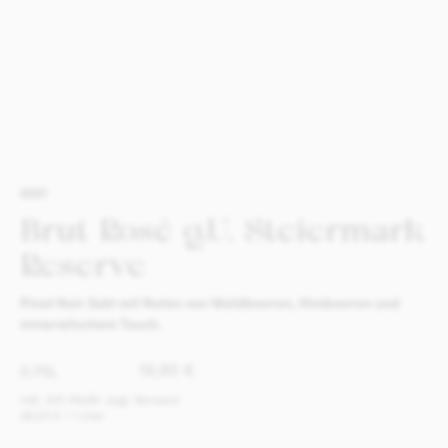
SEKT
Brut Rosé g.U. Steiermark
Reserve
Pinot Noir Sekt mit Noten von Waldbeeren, Himbeeren und
mineralischem Touch.
0.75L
19,90
€
inkl. 20% MwSt. zzgl. Versand
26,53
€
/ 1 Liter