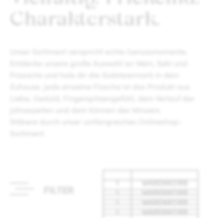
Charakterstark.
Unser Sortiment verspricht echte Genussmomente.
Entdecke unsere große Auswahl an Wein, Sekt und
Frizzante und hole dir die Südsteiermark in dein
Zuhause. Jede einzelne Flasche ist das Produkt aus
Liebe, Geduld, Fingerspitzengefühl, dem Verlauf der
Jahreszeiten und dem Können des Winzers.
Stöbere durch unser umfangreiches Onlineshop-
Sortiment.
WARENKORB
FILTER
WARENKORB
WARENKORB
WARENKORB