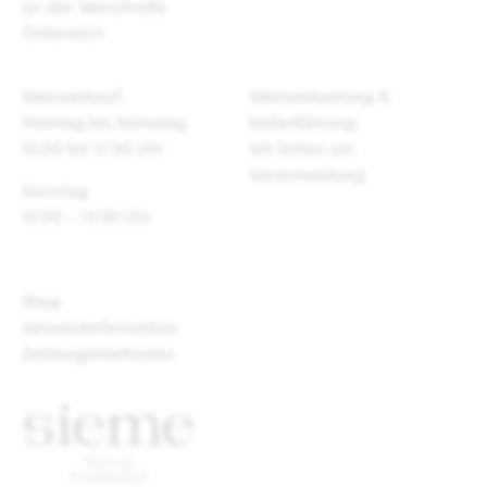
an der Weinstraße
Österreich
Weinverkauf:
Weinverkostung &
Montag bis Samstag
Kellerführung:
10.00 bis 17.00 Uhr
Wir bitten um
Voranmeldung
Sonntag
10.00 – 13.00 Uhr
Shop
Versandinformation
Zahlungsmethoden